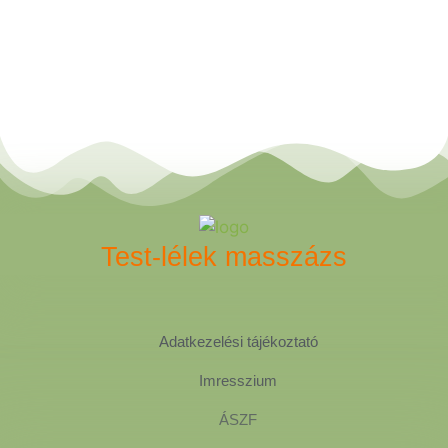
Test-lélek masszázs
Adatkezelési tájékoztató
Imresszium
ÁSZF