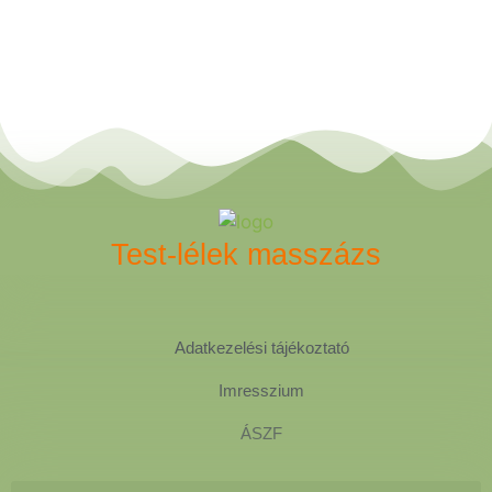
Test-lélek masszázs
Adatkezelési tájékoztató
Imresszium
ÁSZF