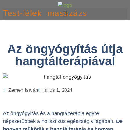
Test-lélek masszázs
Az öngyógyítás útja
hangtálterápiával
Zemen István
július 1, 2024
Az öngyógyítás és a hangtálterápia egyre
népszerűbbek a holisztikus egészség világában.
De
hogyan működik a hangtálterápia és hogyan