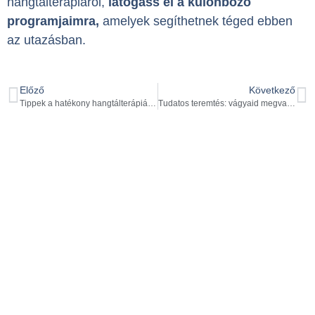
hangtálterápiáról,
látogass el a különböző
programjaimra,
amelyek segíthetnek téged ebben
az utazásban.
Előző
Következő
Tippek a hatékony hangtálterápiához
Tudatos teremtés: vágyaid megvalósítása