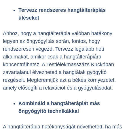
Tervezz rendszeres hangtálterápiás
üléseket
Ahhoz, hogy a hangtálterápia valóban hatékony
legyen az öngyógyítás során, fontos, hogy
rendszeresen végezd. Tervezz legalább heti
alkalmakat, amikor csak a hangtálterápiára
koncentrálhatsz. A Testlélekmasszázs Kuckóban
zavartalanul élvezheted a hangtálak gyógyító
rezgéseit. Megteremtjük azt a békés környezetet,
amely elősegíti a relaxációt és a gyógyulásodat.
Kombináld a hangtálterápiát más
öngyógyító technikákkal
A hangtálterápia hatékonyságát növelheted, ha más