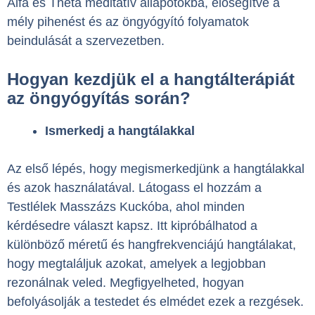
Alfa és Théta meditatív állapotokba, elősegítve a
mély pihenést és az öngyógyító folyamatok
beindulását a szervezetben.
Hogyan kezdjük el a hangtálterápiát
az öngyógyítás során?
Ismerkedj a hangtálakkal
Az első lépés, hogy megismerkedjünk a hangtálakkal
és azok használatával. Látogass el hozzám a
Testlélek Masszázs Kuckóba, ahol minden
kérdésedre választ kapsz. Itt kipróbálhatod a
különböző méretű és hangfrekvenciájú hangtálakat,
hogy megtaláljuk azokat, amelyek a legjobban
rezonálnak veled. Megfigyelheted, hogyan
befolyásolják a testedet és elmédet ezek a rezgések.