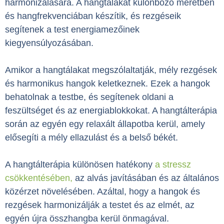
harmonizálására. A hangtálakat különböző méretben
és hangfrekvenciában készítik, és rezgéseik
segítenek a test energiamezőinek
kiegyensúlyozásában.
Amikor a hangtálakat megszólaltatják, mély rezgések
és harmonikus hangok keletkeznek. Ezek a hangok
behatolnak a testbe, és segítenek oldani a
feszültséget és az energiablokkokat. A hangtálterápia
során az egyén egy relaxált állapotba kerül, amely
elősegíti a mély ellazulást és a belső békét.
A hangtálterápia különösen hatékony
a stressz
csökkentésében,
az alvás javításában és az általános
közérzet növelésében. Azáltal, hogy a hangok és
rezgések harmonizálják a testet és az elmét, az
egyén újra összhangba kerül önmagával.