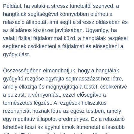
Például, ha valaki a stressz tüneteitől szenved, a
hangtálak segítségével könnyebben elérheti a
relaxáció állapotát, ami segít a stressz oldásában és
az általános közérzet javításában. Ugyanígy, ha
valaki fizikai fájdalommal küzd, a hangtálak rezgései
segítenek csökkenteni a fájdalmat és elősegíteni a
gyógyulást.
Összességében elmondhatjuk, hogy a hangtálak
gyógyító rezgése egyfajta sejtmasszázst hoz létre,
amely ellazítja és megnyugtatja a testet, csökkentve
a pulzust, a vérnyomást, ezzel elősegítve a
természetes légzést. A rezgések holisztikus
rezonanciát hoznak létre az egész testben, amely
egy meditatív állapotot eredményez. Ez a relaxáció
lehetővé teszi az agyhullámok átmenetét a lassúbb