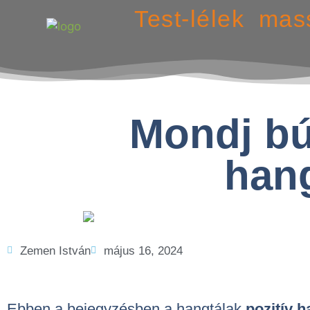
Test-lélek mas
Mondj bú
hang
Zemen István
május 16, 2024
Ebben a bejegyzésben a hangtálak
pozitív h