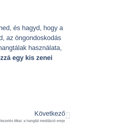
emed, és hagyd, hogy a
edd, az öngondoskodás
hangtálak használata,
zzá egy kis zenei
Következő
zkezelés titkai: a hangtál meditáció ereje