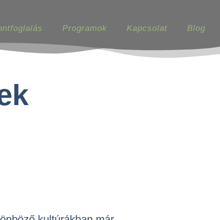
ontfoglalás
Programok
Kapcsolat
Blog
ek
lönböző kultúrákban már