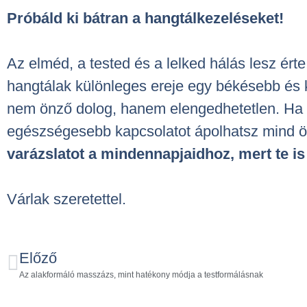
Próbáld ki bátran a hangtálkezeléseket!
Az elméd, a tested és a lelked hálás lesz ér
hangtálak különleges ereje egy békésebb és k
nem önző dolog, hanem elengedhetetlen. Ha be
egészségesebb kapcsolatot ápolhatsz mind ö
varázslatot a mindennapjaidhoz, mert te 
Várlak szeretettel.
Előző
Az alakformáló masszázs, mint hatékony módja a testformálásnak