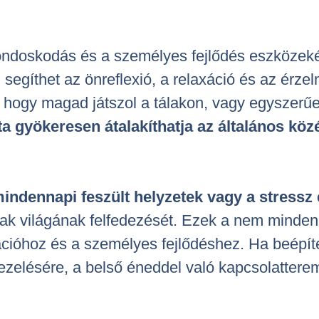
ondoskodás és a személyes fejlődés eszközeké
 segíthet az önreflexió, a relaxáció és az érze
hogy magad játszol a tálakon, vagy egyszerűe
a gyökeresen átalakíthatja az általános közé
indennapi feszült helyzetek vagy a stressz 
tálak világának felfedezését. Ezek a nem mind
tációhoz és a személyes fejlődéshez. Ha beépí
 kezelésére, a belső éneddel való kapcsolattere