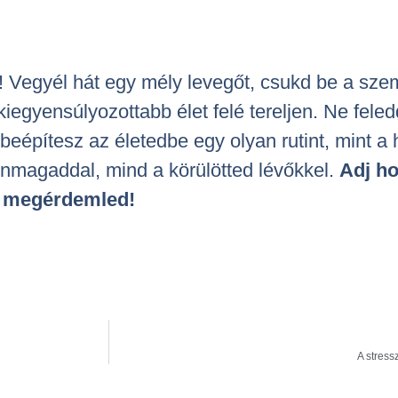
te! Vegyél hát egy mély levegőt, csukd be a sz
iegyensúlyozottabb élet felé tereljen. Ne fel
építesz az életedbe egy olyan rutint, mint a 
nmagaddal, mind a körülötted lévőkkel.
Adj ho
is megérdemled!
A stress