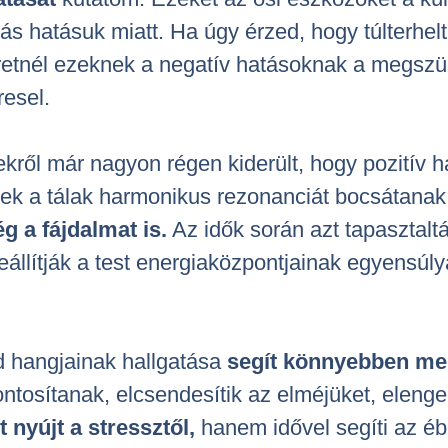
s hatásuk miatt. Ha úgy érzed, hogy túlterhelt
etnél ezeknek a negatív hatásoknak a megszün
resel.
ekről már nagyon régen kiderült, hogy pozitív h
ek a tálak harmonikus rezonanciát bocsátanak
g a fájdalmat is.
Az idők során azt tapasztaltá
reállítják a test energiaközpontjainak egyensúly
d hangjainak hallgatása
segít könnyebben med
ontosítanak, elcsendesítik az elméjüket, eleng
 nyújt a stressztől,
hanem idővel segíti az éb