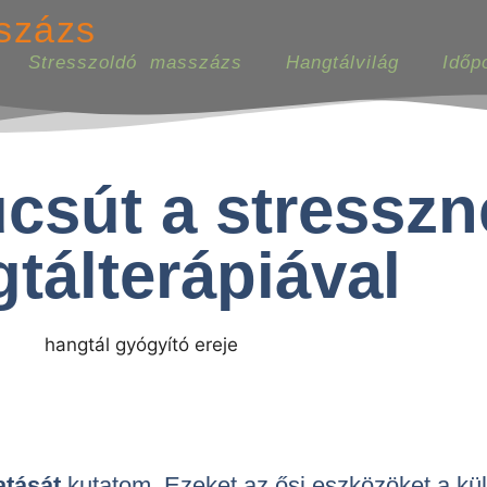
százs
Stresszoldó masszázs
Hangtálvilág
Időp
csút a stresszn
tálterápiával
atását
kutatom. Ezeket az ősi eszközöket a kü