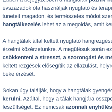
évszázadok óta használják nyugtató és terápiá
tüneteit magadon, és természetes módot szer
hangtálkezelés
lehet az a megoldás, amit ke
A hangtálak által keltett nyugtató hangrezgés
érzelmi közérzetünkre. A megütésük során ez
csökkenteni a stresszt, a szorongást és mé
keltett rezgések elősegítik az ellazulást, hely
béke érzését.
Sokan úgy találják, hogy a hangtálak gyengé
kerülni.
Azáltal, hogy a tálak hangjára összp
feszültséget. Ez nemcsak
azonnali enyhülést