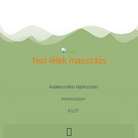
Test-lélek masszázs
Adatkezelési tájékoztató
Imresszium
ÁSZF