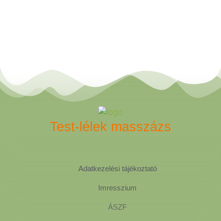
Test-lélek masszázs
Adatkezelési tájékoztató
Imresszium
ÁSZF