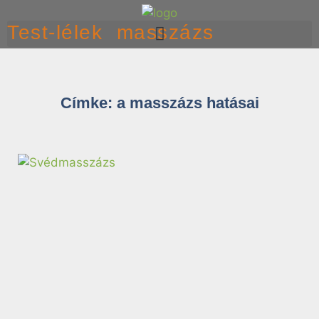
Test-lélek masszázs
Címke: a masszázs hatásai