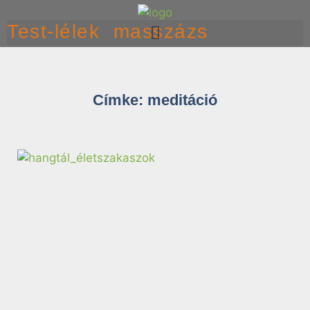
Test-lélek masszázs
Címke: meditáció