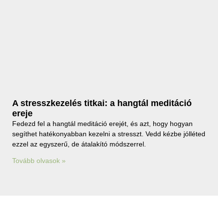
A stresszkezelés titkai: a hangtál meditáció
ereje
Fedezd fel a hangtál meditáció erejét, és azt, hogy hogyan
segíthet hatékonyabban kezelni a stresszt. Vedd kézbe jólléted
ezzel az egyszerű, de átalakító módszerrel.
Tovább olvasok »