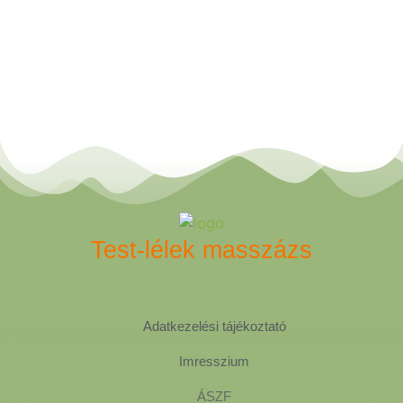
Test-lélek masszázs
Adatkezelési tájékoztató
Imresszium
ÁSZF