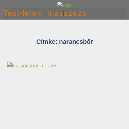
Test-lélek masszázs
Címke: narancsbőr