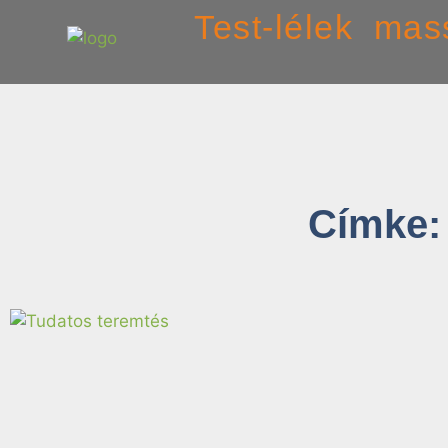
Test-lélek mas
Címke: