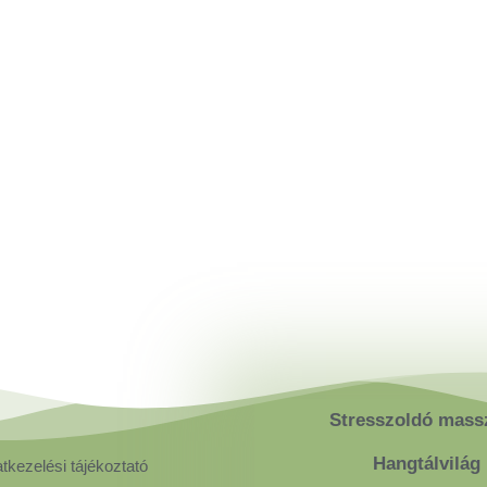
Stresszoldó mass
Hangtálvilág
tkezelési tájékoztató