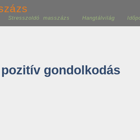
százs
Stresszoldó masszázs
Hangtálvilág
Időp
 pozitív gondolkodás