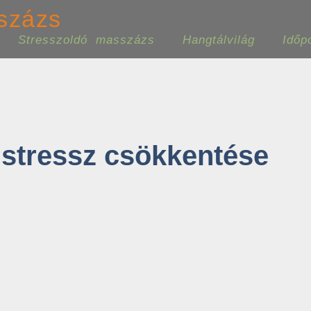
százs
Stresszoldó masszázs
Hangtálvilág
Időp
stressz csökkentése