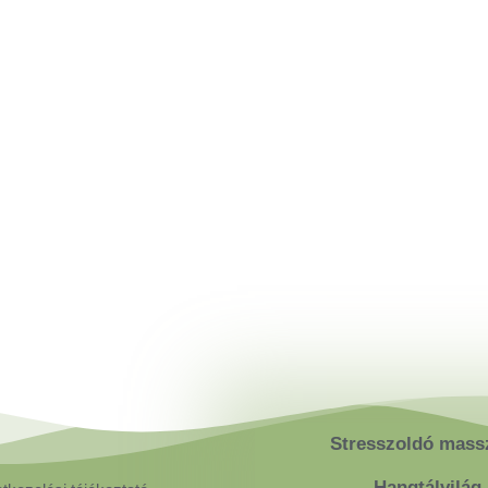
Stresszoldó mass
Hangtálvilág