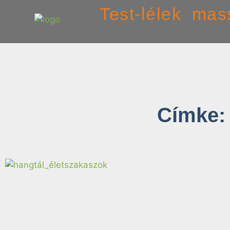
Test-lélek mas
Címke: 