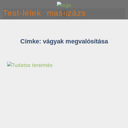
Test-lélek masszázs
Címke: vágyak megvalósítása