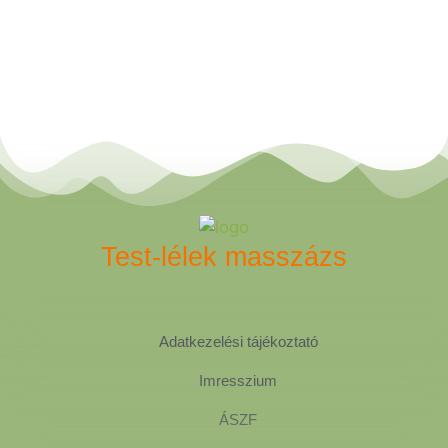
Test-lélek masszázs
Adatkezelési tájékoztató
Imresszium
ÁSZF