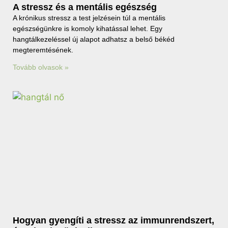
A stressz és a mentális egészség
A krónikus stressz a test jelzésein túl a mentális
egészségünkre is komoly kihatással lehet. Egy
hangtálkezeléssel új alapot adhatsz a belső békéd
megteremtésének.
Tovább olvasok »
Hogyan gyengíti a stressz az immunrendszert,