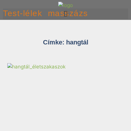
Test-lélek masszázs
Címke: hangtál