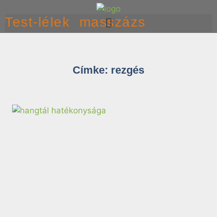
Test-lélek masszázs
Címke: rezgés