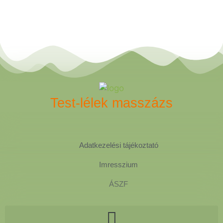
Test-lélek masszázs
Adatkezelési tájékoztató
Imresszium
ÁSZF